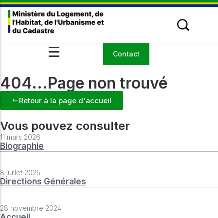
Missions du Secrétariat Général
Domaines d’intervention
Discours
Événements
Contact
Le Ministre
En Matière d’Aménagement des
Communiqués de presse
Actualités
parcelles
Secrétariat Général
404...Page non trouvé
Organismes sous tutelle
Organisation
Retour à la page d'accueil
Vous pouvez consulter
11 mars 2026
Biographie
8 juillet 2025
Directions Générales
28 novembre 2024
Accueil